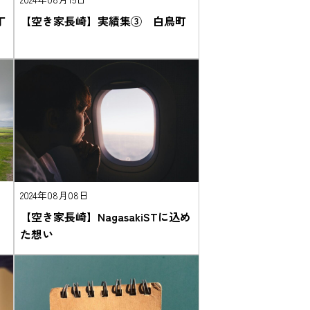
丁
【空き家長崎】実績集③ 白鳥町
2024年08月08日
お
【空き家長崎】NagasakiSTに込め
た想い