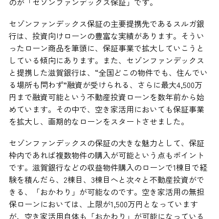
のが「セゾンファンデックス保証」です。
セゾンファンデックス保証の主要提携先であるスルガ銀
行は、投資向けローンの豊富な実績があります。そうい
ったローン商品を筆頭に、保証事業で拡大していこうと
している傾向にあります。また、セゾンファンデックス
と提携した滋賀銀行は、“全国どこの物件でも、住んでい
る場所も問わず”融資が受けられる、さらに最大4,500万
円まで融資可能という不動産投資ローンを数年前から始
めています。その中で、空き家活用においても保証事業
を拡大し、画期的なローンをスタートさせました。
セゾンファンデックスの保証の大きな魅力として、保証
枠内であれば複数物件の購入が可能という点もポイント
です。滋賀銀行などの収益物件購入のローンで1棟目で経
験を積んだら、2棟目、3棟目へと次々と不動産投資がで
きる、「おかわり」が可能なのです。空き家活用の無担
保ローンにおいては、上限が1,500万円となっています
が、空き家活用自体も「おかわり」が可能になっている