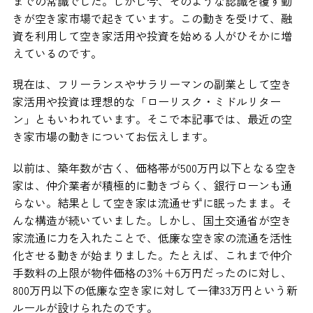
までの常識でした。しかし今、そのような認識を覆す動
きが空き家市場で起きています。この動きを受けて、融
資を利用して空き家活用や投資を始める人がひそかに増
えているのです。
現在は、フリーランスやサラリーマンの副業として空き
家活用や投資は理想的な「ローリスク・ミドルリター
ン」ともいわれています。そこで本記事では、最近の空
き家市場の動きについてお伝えします。
以前は、築年数が古く、価格帯が500万円以下となる空き
家は、仲介業者が積極的に動きづらく、銀行ローンも通
らない。結果として空き家は流通せずに眠ったまま。そ
んな構造が続いていました。しかし、国土交通省が空き
家流通に力を入れたことで、低廉な空き家の流通を活性
化させる動きが始まりました。たとえば、これまで仲介
手数料の上限が物件価格の3％＋6万円だったのに対し、
800万円以下の低廉な空き家に対して一律33万円という新
ルールが設けられたのです。